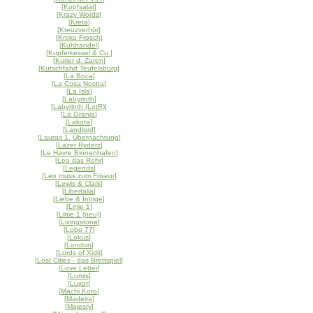
[
Kopfsalat
]
[
Krazy Wordz
]
[
Kreta
]
[
Kreuzverhör
]
[
Kroko Frosch
]
[
Kuhhandel
]
[
Kupferkessel & Co.
]
[
Kurier d. Zaren
]
[
Kutschfahrt Teufelsburg
]
[
La Boca
]
[
La Cosa Nostra
]
[
La Isla
]
[
Labyrinth
]
[
Labyrinth (LotR)
]
[
La Granja
]
[
Lakota
]
[
Landlord
]
[
Lauras 1. Übernachtung
]
[
Lazer Ryderz
]
[
Le Havre Binnenhafen
]
[
Leg das Rohr
]
[
Legends
]
[
Leo muss zum Friseur
]
[
Lewis & Clark
]
[
Libertalia
]
[
Liebe & Intrige
]
[
Linie 1
]
[
Linie 1 (neu)
]
[
Livingstone
]
[
Lobo 77
]
[
Lokus
]
[
London
]
[
Lords of Xidit
]
[
Lost Cities - das Brettspiel
]
[
Love Letter
]
[
Lumis
]
[
Luxor
]
[
Machi Koro
]
[
Madeira
]
[
Majesty
]