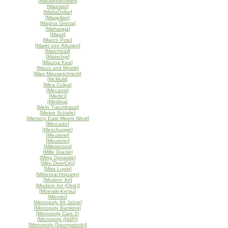
[
Mäusekarussell
]
[
Maestro
]
[
MafiaDollar
]
[
Magellan
]
[
Magna Grecia
]
[
Maharaja
]
[
Maori
]
[
Marco Polo
]
[
Markt von Alturien
]
[
Matchball
]
[
Matschig
]
[
Mauna Kea
]
[
Maus und Mystik
]
[
Max Mäuseschreck
]
[
McMulti
]
[
Mea Culpa
]
[
Mecanix
]
[
Medici
]
[
Medina
]
[
Mein Traumhaus
]
[
Meine Schafe
]
[
Memory East Meets West
]
[
Mercado
]
[
Meschugge
]
[
Meuterei
]
[
Meuterer
]
[
Milestones
]
[
Mille Grazie
]
[
Ming Dynastie
]
[
Mini DiverCity
]
[
Miss Lupin
]
[
Mitternachtsparty
]
[
Modern Art
]
[
Modern Art (Oink)
]
[
Moeraki-Kemu
]
[
Mondo
]
[
Monopoly 80 Jahre
]
[
Monopoly Banking
]
[
Monopoly Cars 2
]
[
Monopoly (HdR)
]
[
Monopoly (Spongebob)
]