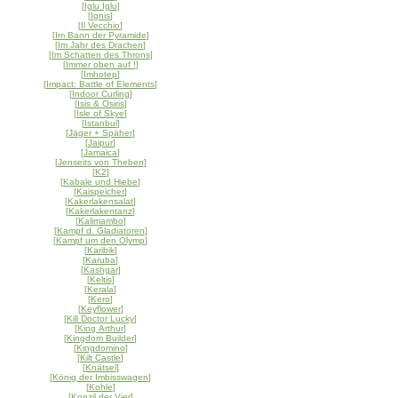
[
Iglu Iglu
]
[
Ignis
]
[
Il Vecchio
]
[
Im Bann der Pyramide
]
[
Im Jahr des Drachen
]
[
Im Schatten des Throns
]
[
Immer oben auf !
]
[
Imhotep
]
[
Impact: Battle of Elements
]
[
Indoor Curling
]
[
Isis & Osiris
]
[
Isle of Skye
]
[
Istanbul
]
[
Jäger + Späher
]
[
Jaipur
]
[
Jamaica
]
[
Jenseits von Theben
]
[
K2
]
[
Kabale und Hiebe
]
[
Kaispeicher
]
[
Kakerlakensalat
]
[
Kakerlakentanz
]
[
Kalimambo
]
[
Kampf d. Gladiatoren
]
[
Kampf um den Olymp
]
[
Karibik
]
[
Karuba
]
[
Kashgar
]
[
Keltis
]
[
Kerala
]
[
Kero
]
[
Keyflower
]
[
Kill Doctor Lucky
]
[
King Arthur
]
[
Kingdom Builder
]
[
Kingdomino
]
[
Kilt Castle
]
[
Knätsel
]
[
König der Imbisswagen
]
[
Kohle
]
[
Konzil der Vier
]