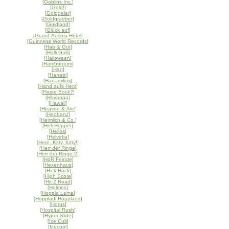
[
Goblins Inc.
]
[
Gold!
]
[
Goldgeier
]
[
Goldgraeber
]
[
Goldland
]
[
Glück auf
]
[
Grand Austria Hotel
]
[
Guinness World Records
]
[
Hab & Gut
]
[
Halli Galli
]
[
Halloween
]
[
Hamburgum
]
[
Han
]
[
Hanabi
]
[
Hanamikoji
]
[
Hand aufs Herz
]
[
Haste Bock?
]
[
Havanna
]
[
Hawaii
]
[
Heaven & Ale
]
[
Hedbanz
]
[
Heimlich & Co.
]
[
Heli Hopper
]
[
Helios
]
[
Helvetia
]
[
Here, Kitty, Kitty!
]
[
Herr der Ringe
]
[
Herr der Ringe 2
]
[
HdR Feinde
]
[
Hexenhaus
]
[
Hick Hack
]
[
High Score
]
[
Hit Z Road
]
[
Holmes
]
[
Hoppla Lama
]
[
Hoppladi Hopplada
]
[
Horus
]
[
Hospital Rush
]
[
Hyper Slide
]
[
Ice Cult
]
[
Icecool
]