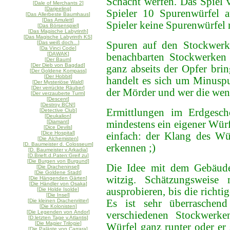
Schacht werfen. Das Spiel 
[
Dale of Merchants 2
]
[
Darjeeling
]
Spieler 10 Spurenwürfel 
[
Das Allerbeste Baumhaus
]
[
Das Amulett
]
Spieler keine Spurenwürfel 
[
Das Börsenspiel
]
[
Das Magische Labyrinth
]
[
Das Magische Labyrinth KS
]
[
Das weiß doch...
]
Spuren auf den Stockwerk
[
Da Vinci Code
]
[
DAWAK
]
benachbarten Stockwerken
[
Der Baum
]
[
Der Dieb von Bagdad
]
ganz abseits der Opfer br
[
Der Goldene Kompass
]
[
Der Hobbit
]
handelt es sich um Minuspu
[
Der Mysteriöse Wald
]
[
Der verrückte Räuber
]
der Mörder und wer die weni
[
Der verzauberte Turm
]
[
Descent
]
[
Destroy BCN!
]
Ermittlungen im Erdgesch
[
Detective Club
]
[
Deukalion
]
[
Diamant
]
mindestens ein eigener Würfe
[
Dice Devils
]
[
Dice Hospital
]
einfach: der Klang des Würf
[
Die Alchemisten
]
[
D. Baumeister d. Colosseum
]
erkennen ;)
[
D. Baumeister v.Arkadia
]
[
D.Brieft.d.Paten:Greif zu
]
[
Die Burgen von Burgund
]
Die Idee mit dem Gebäude,
[
Die Dracheninsel
]
[
Die Goldene Stadt
]
witzig. Schätzungsweise
[
Die Hängenden Gärten
]
[
Die Händler von Osaka
]
ausprobieren, bis die richt
[
Die Holde Isolde
]
[
Die Insel
]
[
Die kleinen Drachenritter
]
Es ist sehr überraschen
[
Die Kolonisten
]
[
Die Legenden von Andor
]
verschiedenen Stockwerke
[
D.letzten Tage v.Atlantis
]
[
Die Magier Trilogie
]
Würfel ganz runter oder er s
[
Die Paläste von Carrara
]