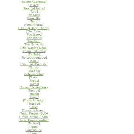
[
Tal der Abenteuer
]
[
Taluva
]
[
Tarantel Tango
]
[
Targi
]
[
Te Kuiti
]
[
Teneriffa
]
[
Terra
]
[
Terra Mystica
]
[
The Big Bang Theory
]
[
The Cave
]
[
The Game
]
[
The Island
]
[
The Mind
]
[
The Networks
]
[
The Walking Dead
]
[
Thurn und Taxis
]
[
Tic Talk
]
[
Tiefseeabenteuer
]
[
Tikal II
]
[
Tilting at Windmills
]
[
Titania
]
[
Tobago
]
[
Tohuwabohu
]
[
Tooor
]
[
Topas
]
[
Torres
]
[
Torres (Neuauflage)
]
[
Tortuga
]
[
Touria
]
[
Trajan
]
[
Trans America
]
[
Trapper
]
[
Träxx
]
[
Treasure Island
]
[
Trivial Pursuit (DVD)
]
[
Trivial Pursuit Team
]
[
Trivial Pursuit Wetten
]
[
Tschak!
]
[
Tsuro
]
[
Turmbauer
]
[
Ubongo
]