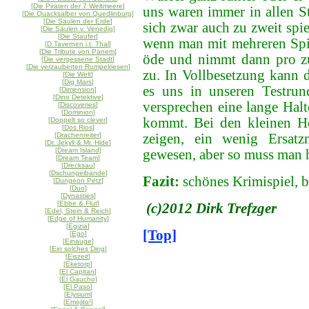
[
Die Piraten der 7 Weltmeere
]
uns waren immer in allen S
[
Die Quacksalber von Quedlinburg
]
[
Die Säulen der Erde
]
sich zwar auch zu zweit spi
[
Die Säulen v. Venedig
]
[
Die Staufer
]
wenn man mit mehreren Spiel
[
D.Tavernen i.t. Thal
]
[
Die Tribute von Panem
]
öde und nimmt dann pro zu
[
Die vergessene Stadt
]
[
Die verzauberten Rumpelriesen
]
zu. In Vollbesetzung kann 
[
Die Welt
]
[
Dig Mars
]
es uns in unseren Testrund
[
Dimension
]
[
Dino Detektive
]
versprechen eine lange Halt
[
Discoveries
]
[
Dominion
]
kommt. Bei den kleinen Ho
[
Doppelt so clever
]
[
Dos Rios
]
[
Drachenreiter
]
zeigen, ein wenig Ersatzm
[
Dr. Jekyll & Mr. Hide
]
[
Dream Island
]
gewesen, aber so muss man h
[
Dream Team
]
[
Drecksau
]
[
Dschungelbande
]
Fazit:
schönes Krimispiel, 
[
Dungeon Petz
]
[
Duo
]
[
Dynasties
]
[
Ebbe & Flut
]
(c)2012 Dirk Trefzger
[
Edel, Stein & Reich
]
[
Edge of Humanity
]
[
Egizia
]
[Top]
[
Ego
]
[
Einauge
]
[
Ein solches Ding
]
[
Eiszeit
]
[
Eketorp
]
[
El Capitan
]
[
El Gaucho
]
[
El Paso
]
[
Elysium
]
[
Emojito!
]