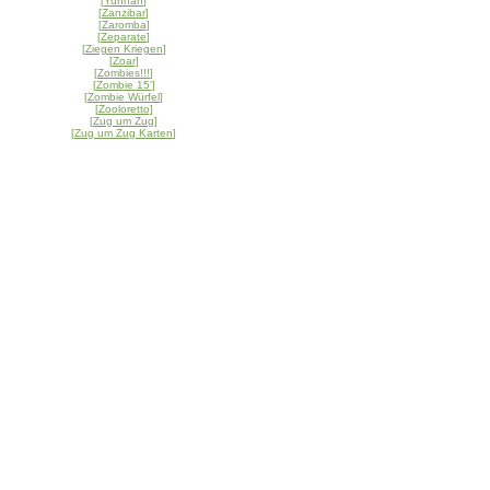
[
Yunnan
]
[
Zanzibar
]
[
Zaromba
]
[
Zeparate
]
[
Ziegen Kriegen
]
[
Zoar
]
[
Zombies!!!
]
[
Zombie 15'
]
[
Zombie Würfel
]
[
Zooloretto
]
[
Zug um Zug
]
[
Zug um Zug Karten
]