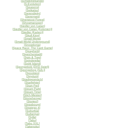
[
Schweinebande
]
[
S-Evolution
]
[
Seasons
]
[
Seikatsu
]
[
Serendipity
]
[
Serengeti
]
[
Sherwood Forest
]
[
Showmanager
]
[
Siedler von Catan
]
[
Siedler von Catan (Kolonien)
]
[
Siedler (Karten)
]
[
Skull King
]
[
Small World
]
[
Small World Underground
]
[
Snowdonia
]
[
Space Race: The Card Game
]
[
Spaghetti
]
[
Speicherstadt
]
[
Spin & Trap
]
[
Spinderella
]
[
Spirit Island
]
[
Spongebob (DVD Spiel)
]
[
Spongebog (SdL)
]
[
Spookies
]
[
Spyrium
]
[
Stadtgespräch
]
[
Starfighter
]
[
Start Frei
]
[
Steam Park
]
[
Steam Time
]
[
Stich-Meister
]
[
Stonehenge
]
[
Stories!
]
[
Strasbourg
]
[
Stratego 4
]
[
Suburbia
]
[
Sultaniya
]
[
Sylla
]
[
Tabu
]
[
Tabu XXL
]
[
Takenoko
]