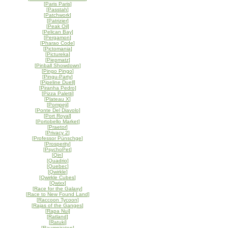
[
Paris Paris
]
[
Passtah
]
[
Patchwork
]
[
Patrizier
]
[
Peak Oil
]
[
Pelican Bay
]
[
Pergamon
]
[
Pharao Code
]
[
Pictomania
]
[
Pictureka
]
[
Piepmatz
]
[
Pinball Showdown
]
[
Pingo Pingo
]
[
Pingu-Party
]
[
Pipeline Duell
]
[
Piranha Pedro
]
[
Pizza Paletti
]
[
Plateau X
]
[
Pompeji
]
[
Ponte Del Diavolo
]
[
Port Royal
]
[
Portobello Market
]
[
Praetor
]
[
Privacy 2
]
[
Professor Pünschge
]
[
Prosperity
]
[
PsychoPet
]
[
Qin
]
[
Quadrio
]
[
Quebec
]
[
Qwirkle
]
[
Qwirkle Cubes
]
[
Qwixx
]
[
Race for the Galaxy
]
[
Race to New Found Land
]
[
Raccoon Tycoon
]
[
Rajas of the Ganges
]
[
Rapa Nui
]
[
Ratland
]
[
Ratuki
]
[
Raumpiraten
]