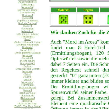
[
Adel verpflichtet
]
[
Adlerauge
]
[
Adrenalin
]
Material
Regeln
[
Adventure Tours
]
[
Affentempel
]
[
Africana
]
[
Agricola
]
[
Agricola 2 Spieler
]
[
Airlines Europe
]
[
Akkon
]
[
Alchemist
]
Wir danken Zoch für die 
[
Alhambra
]
[
Alle meine Farben
]
[
Amazonas
]
[
Ankh
]
Auch "Mord im Arosa" komm
[
Andor - Chada & Thorn
]
[
Android Netrunner
]
findet man 8 Hotel-Teil 
[
Animalia
]
[
Anno 1701
]
(Ermittlungsbogen), 120 
[
Anno Domini Fussball
]
[
Apache
]
Opferwürfel sowie die mehr
[
Aquileia
]
[
Arche Noah
]
dabei 7 Seiten ein. Die Schr
[
Archipelago
]
[
Archon
]
den Regeltext schnell du
[
Area 51: Top Secret
]
[
Artefakt
]
[
Artus
]
gesteckt. "0" ganz unten (
[
Asante
]
[
Asara
]
immer kleiner und bilden s
[
Augustus
]
[
Aurimentic
]
Der Ermittlungsbogen wir
[
Aus die Maus
]
[
Avanti
]
Spurenwürfel seiner Farbe.
[
Bad Bunnies
]
[
Bärenpark
]
gelegt. Bei Zusammenstec
[
Bakerstreet
]
[
Bakong
]
Element eine quadratische 
[
Banana Matcho
]
[
BANG! The Dice Game
]
[
Barragoon
]