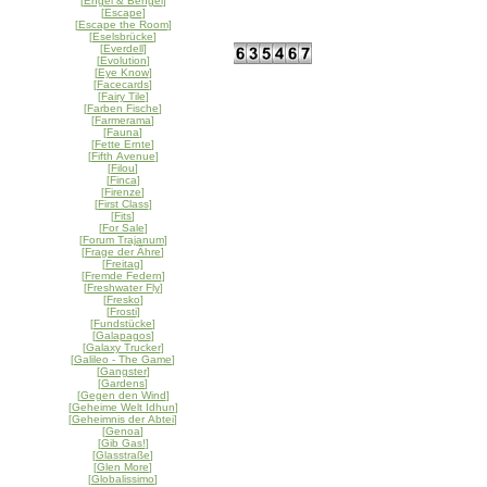
[
Engel & Bengel
]
[
Escape
]
[
Escape the Room
]
[
Eselsbrücke
]
[
Everdell
]
[
Evolution
]
[
Eye Know
]
[
Facecards
]
[
Fairy Tile
]
[
Farben Fische
]
[
Farmerama
]
[
Fauna
]
[
Fette Ernte
]
[
Fifth Avenue
]
[
Filou
]
[
Finca
]
[
Firenze
]
[
First Class
]
[
Fits
]
[
For Sale
]
[
Forum Trajanum
]
[
Frage der Ähre
]
[
Freitag
]
[
Fremde Federn
]
[
Freshwater Fly
]
[
Fresko
]
[
Frosti
]
[
Fundstücke
]
[
Galapagos
]
[
Galaxy Trucker
]
[
Galileo - The Game
]
[
Gangster
]
[
Gardens
]
[
Gegen den Wind
]
[
Geheime Welt Idhun
]
[
Geheimnis der Abtei
]
[
Genoa
]
[
Gib Gas!
]
[
Glasstraße
]
[
Glen More
]
[
Globalissimo
]