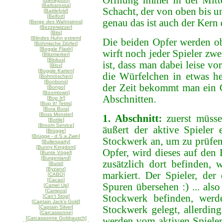
Öffnung immer in der Mitte
[
Barbarossa
]
Schacht, der von oben bis unt
[
Battlefold
]
[
Belfort
]
genau das ist auch der Kern 
[
Berge des Wahnsinns
]
[
Bezzerwizzer
]
[
Bits
]
[
Blindes Huhn extrem
]
Die beiden Opfer werden ob
[
Böhmische Dörfer
]
[
Boggle Flash
]
wirft noch jeder Spieler zw
[
Blitzmerker
]
[
Blokus
]
ist, dass man dabei leise v
[
Blox
]
[
Boggle Karten
]
die Würfelchen in etwas he
[
Bohnröschen
]
[
Bonbons
]
der Zeit bekommt man ein Ge
[
Bongo
]
[
Boomtown
]
Abschnitten.
[
Bop It!
]
[
Bop It! Tetris
]
[
Bora Bora
]
[
Boss Monster
]
1. Abschnitt:
zuerst müss
[
Bottle
]
[
Broom Service
]
äußert der aktive Spieler
[
Brügge
]
[
Brügge - d.S.a.Zwin
]
Stockwerk an, um zu prüfen,
[
Bullenparty
]
[
Bunny Kingdom
]
Opfer, wird dieses auf den 
[
Bunte Vögel
]
[
Burgenland
]
zusätzlich dort befinden,
[
Burst
]
[
Byzanz
]
markiert. Der Spieler, der
[
CABO
]
[
Cacao
]
Spuren übersehen :) ... als
[
Camel Up
]
[
Campos
]
Stockwerk befinden, werd
[
Can't Stop
]
[
Captain Jack's Gold
]
[
Captain Silver
]
Stockwerk gelegt, allerdin
[
Carcassonne
]
[
Carcassonne Goldrausch
]
werden vom aktiven Spiele