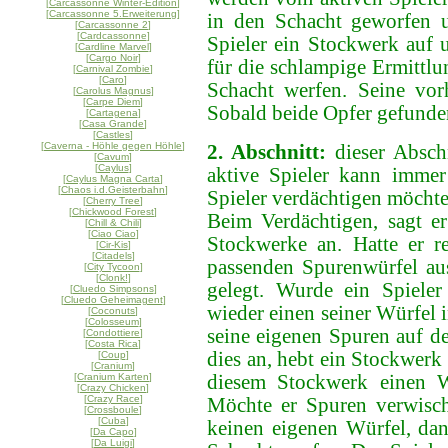
[
Carcassonne Winter-Edition
]
[
Carcassonne 5.Erweiterung
]
in den Schacht geworfen u
[
Carcassonne 2
]
[
Cardcassonne
]
Spieler ein Stockwerk auf u
[
Cardline Marvel
]
[
Cargo Noir
]
für die schlampige Ermittlu
[
Carnival Zombie
]
[
Caro
]
Schacht werfen. Seine vo
[
Carolus Magnus
]
[
Carpe Diem
]
Sobald beide Opfer gefunden
[
Cartagena
]
[
Casa Grande
]
[
Castles
]
[
Caverna - Höhle gegen Höhle
]
2. Abschnitt:
dieser Abschn
[
Cavum
]
[
Caylus
]
aktive Spieler kann immer
[
Caylus Magna Carta
]
[
Chaos i.d.Geisterbahn
]
Spieler verdächtigen möchte
[
Cherry Tree
]
[
Chickwood Forest
]
Beim Verdächtigen, sagt er
[
Chill & Chili
]
[
Ciao Ciao
]
Stockwerke an. Hatte er r
[
Cir-Kis
]
[
Citadels
]
passenden Spurenwürfel aus
[
City Tycoon
]
[
Clonk!
]
gelegt. Wurde ein Spieler 
[
Cluedo Simpsons
]
[
Cluedo Geheimagent
]
wieder einen seiner Würfel 
[
Coconuts
]
[
Colosseum
]
seine eigenen Spuren auf d
[
Condottiere
]
[
Costa Rica
]
dies an, hebt ein Stockwerk
[
Coup
]
[
Cranium
]
[
Cranium Karten
]
diesem Stockwerk einen W
[
Crazy Chicken
]
[
Crazy Race
]
Möchte er Spuren verwisc
[
Crossboule
]
[
Cuba
]
keinen eigenen Würfel, dan
[
Da Capo
]
[
Da Luigi
]