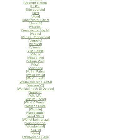
[
Ubongo extrem
]
[
UGO!
]
[
Uhr gedreht
]
[
Ulm
]
[
Uluru
]
[
Underwater Cities
]
[
Unearth
]
[
Valletta
]
[
Vampire der Nacht
]
[
Vegas
]
[
Venice Connection
]
[
Venedig
]
[
Verflixxt
]
[
Vienna
]
[
Villa Paletti
]
[
Village
]
[
Village Inn
]
[
Village Port
]
[
Viral
]
[
Visionary
]
[
Voll in Fahrt
]
[
Waka Waka
]
[
Was'n das?
]
[
Weltausstellung 1893
]
[
Wer war's?
]
[
Wettlauf nach El Dorado
]
[
Wikinger
]
[
Wild Life
]
[
Wildlife (DVD)
]
[
Wind & Wetter
]
[
Wissens-Duell
]
[
Wobble
]
[
Woodlands
]
[
Word Slam
]
[
Würfel Bohnanza
]
[
Wüstensöhne
]
[
Wunderland
]
[
XCOM
]
[
Yedo
]
[
Yellowstone Park
]