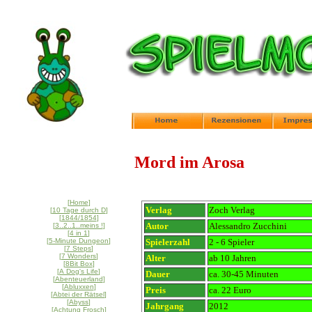
Mord im Arosa
[
Home
]
Verlag
Zoch Verlag
[
10 Tage durch D
]
[
1844/1854
]
Autor
Alessandro Zucchini
[
3..2..1..meins !
]
[
4 in 1
]
[
5-Minute Dungeon
]
Spielerzahl
2 - 6 Spieler
[
7 Steps
]
[
7 Wonders
]
Alter
ab 10 Jahren
[
8Bit Box
]
[
A Dog's Life
]
Dauer
ca. 30-45 Minuten
[
Abenteuerland
]
[
Abluxxen
]
Preis
ca. 22 Euro
[
Abtei der Rätsel
]
[
Abyss
]
Jahrgang
2012
[
Achtung Frosch
]