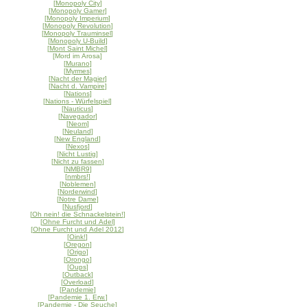
[
Monopoly City
]
[
Monopoly Gamer
]
[
Monopoly Imperium
]
[
Monopoly Revolution
]
[
Monopoly Trauminsel
]
[
Monopoly U-Build
]
[
Mont Saint Michel
]
[Mord im Arosa]
[
Murano
]
[
Myrmes
]
[
Nacht der Magier
]
[
Nacht d. Vampire
]
[
Nations
]
[
Nations - Würfelspiel
]
[
Nauticus
]
[
Navegador
]
[
Neom
]
[
Neuland
]
[
New England
]
[
Nexos
]
[
Nicht Lustig
]
[
Nicht zu fassen
]
[
NMBR9
]
[
nmbrs!
]
[
Noblemen
]
[
Norderwind
]
[
Notre Dame
]
[
Nusfjord
]
[
Oh nein! die Schnackelstein!
]
[
Ohne Furcht und Adel
]
[
Ohne Furcht und Adel 2012
]
[
Oink!
]
[
Oregon
]
[
Origo
]
[
Orongo
]
[
Oups
]
[
Outback
]
[
Overload
]
[
Pandemie
]
[
Pandemie 1. Erw.
]
[
Pandemie - Die Seuche
]