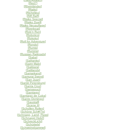
[
Red7
]
[
Rheinländer
]
[
Rialto
]
[
Richelieu
]
[
Riff Raff
]
[
Risiko Special
]
[
Risiko Duell
]
[
Risiko Neuauflage
]
[
Riverboat
]
[
Rob'n Run
]
[
Robotics
]
[
Rokoko
]
[
Roll for Adventure
]
[
Rondo
]
[
Rumis
]
[
Rumms
]
[
Russian Railroads
]
[
Saba
]
[
Safranito
]
[
Saint Malo
]
[
Sakkara
]
[
Saltlands
]
[
Samarkand
]
[
Samurai Sword
]
[
San Juan
]
[
Sankt Petersburg
]
[
Santa Cruz
]
[
Sanssouci
]
[
Santiago
]
[
Santiago de Cuba
]
[
Santo Domingo
]
[
Saustall
]
[
Scene It
]
[
Schollen Rollen
]
[
Schöne Sch#!?e
]
[
Schnapp, Land, Fluss
]
[
Schnappt Hubi!
]
[
SchreckLicht
]
[
Schüttels
]
[
Schweinebammel
]